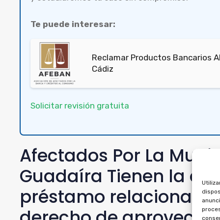
Te puede interesar:
Reclamar Productos Bancarios A
Cádiz
Solicitar revisión gratuita
Afectados Por La Multi
Guadaíra Tienen la opc
Utiliz
préstamo relacionado 
dispos
anunci
derecho de aprovecha
proces
consen