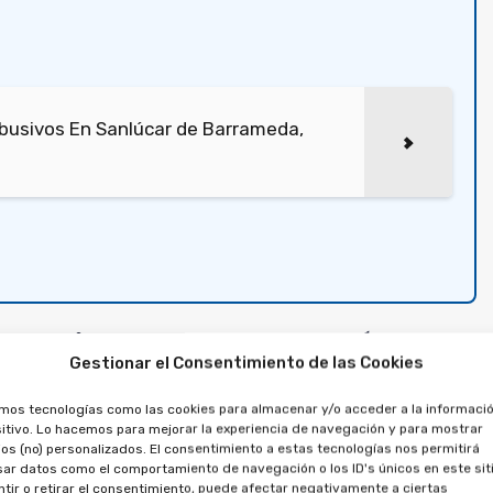
busivos En Sanlúcar de Barrameda,
propiedad en Alcalá de
Gestionar el Consentimiento de las Cookies
ión de anular el
amos tecnologías como las cookies para almacenar y/o acceder a la informació
con la compra de un
itivo. Lo hacemos para mejorar la experiencia de navegación y para mostrar
os (no) personalizados. El consentimiento a estas tecnologías nos permitirá
miento por turno
ar datos como el comportamiento de navegación o los ID's únicos en este siti
tir o retirar el consentimiento, puede afectar negativamente a ciertas