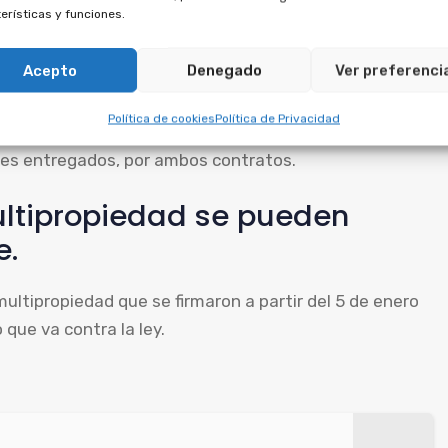
erísticas y funciones.
r la multipropiedad en primer lugar. La financiación no
Acepto
Denegado
Ver preferenci
debe anularse junto con la multipropiedad.
Política de cookies
Política de Privacidad
posible reclamar contra el préstamo, al tratarse de
rtes entregados, por ambos contratos.
ltipropiedad se pueden
e.
ultipropiedad que se firmaron a partir del 5 de enero
 que va contra la ley.