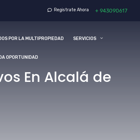
Registrate Ahora
+
943090617
OS POR LA MULTIPROPIEDAD
SERVICIOS
DA OPORTUNIDAD
os En Alcalá de