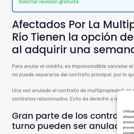
Solicitar revisión gratuita
Afectados Por La Multi
Río Tienen la opción de
al adquirir una seman
Para anular el crédito, es imprescindible cancelar e
no puede separarse del contrato principal, por lo 
Una vez anulado el contrato de multipropiedad, es 
contratos relacionados. Esto da derecho a recuper
Utiliz
Gran parte de los contrato
dispos
turno pueden ser anulados p
anunci
proces
consen