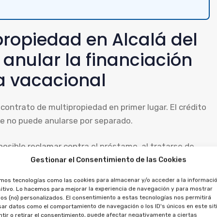
propiedad en Alcalá del
 anular la financiación
a vacacional
l contrato de multipropiedad en primer lugar. El crédito
que no puede anularse por separado.
posible reclamar contra el préstamo, al tratarse de
ar las cantidades pagadas, por ambos contratos.
Gestionar el Consentimiento de las Cookies
amos tecnologías como las cookies para almacenar y/o acceder a la informació
s de aprovechamiento por
itivo. Lo hacemos para mejorar la experiencia de navegación y para mostrar
or ley.
os (no) personalizados. El consentimiento a estas tecnologías nos permitirá
ar datos como el comportamiento de navegación o los ID's únicos en este siti
tir o retirar el consentimiento, puede afectar negativamente a ciertas