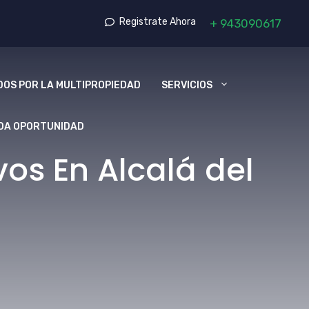
Registrate Ahora
+
943090617
OS POR LA MULTIPROPIEDAD
SERVICIOS
DA OPORTUNIDAD
os En Alcalá del