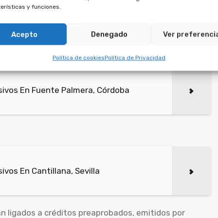
erísticas y funciones.
s de multipropiedad suscritos tras el 5 de enero de
 es contrario a derecho.
Acepto
Denegado
Ver preferenci
Política de cookies
Política de Privacidad
sivos En Fuente Palmera, Córdoba
vos En Cantillana, Sevilla
 ligados a créditos preaprobados, emitidos por