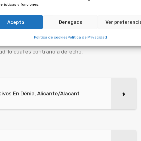
erísticas y funciones.
ltipropiedad pueden ser
Acepto
Denegado
Ver preferenci
Política de cookies
Política de Privacidad
os de multipropiedad que se firmaron tras el 5 de enero
, lo cual es contrario a derecho.
ivos En Dénia, Alicante/Alacant