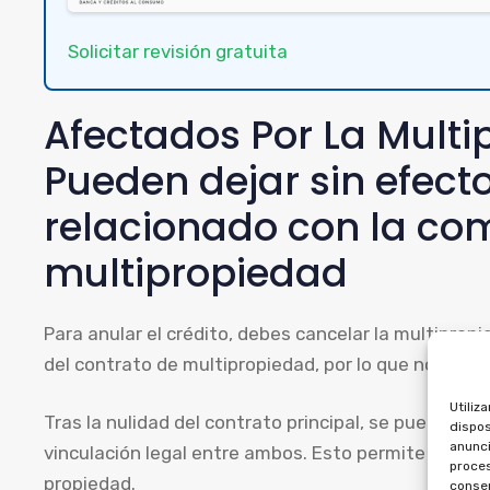
Solicitar revisión gratuita
Afectados Por La Multi
Pueden dejar sin efecto
relacionado con la co
multipropiedad
Para anular el crédito, debes cancelar la multiprop
del contrato de multipropiedad, por lo que no pued
Utiliz
Tras la nulidad del contrato principal, se puede soli
dispos
anunci
vinculación legal entre ambos. Esto permite reclama
proces
propiedad.
consen