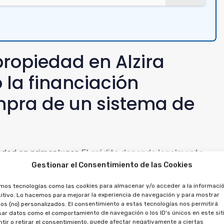
propiedad en Alzira
 la financiación
mpra de un sistema de
iedad en primer lugar. El crédito depende legalmente
Gestionar el Consentimiento de las Cookies
e anularse por separado.
amos tecnologías como las cookies para almacenar y/o acceder a la informació
citar la anulación del crédito, porque existe una
itivo. Lo hacemos para mejorar la experiencia de navegación y para mostrar
os (no) personalizados. El consentimiento a estas tecnologías nos permitirá
r los importes entregados, por la financiación y la
ar datos como el comportamiento de navegación o los ID's únicos en este siti
tir o retirar el consentimiento, puede afectar negativamente a ciertas