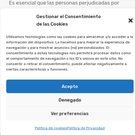
Es esencial que las personas perjudicadas por
este tipo de contratos busquen ayuda jurídica
Gestionar el Consentimiento
experta para examinar su caso concreto y
de las Cookies
estudiar las posibilidades de demanda.
Utilizamos tecnologías como las cookies para almacenar y/o acceder a la
En Afeban ayudamos a los
información del dispositivo. Lo hacemos para mejorar la experiencia de
navegación y para mostrar anuncios (no) personalizados. El
afectados a reclamar lo que
consentimiento a estas tecnologías nos permitirá procesar datos como
les corresponde.
el comportamiento de navegación o los ID's únicos en este sitio. No
consentir o retirar el consentimiento, puede afectar negativamente a
ciertas características y funciones.
Si firmaste un contrato así, regístrate sin
compromiso, y veremos si puedes reclamar.
Acepto
Te puede interesar:
Denegado
Ver preferencias
Reclamar Productos Bancarios Abusivos
En Marín, Pontevedra
Política de cookies
Política de Privacidad