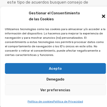
este tipo de acuerdos busquen consejo de
abogados especialistas para evaluar su caso
Gestionar el Consentimiento
concreto y estudiar las opciones legales.
de las Cookies
Desde la Asociación Afeban
Utilizamos tecnologías como las cookies para almacenar y/o acceder a la
ayudamos a los afectados a
información del dispositivo. Lo hacemos para mejorar la experiencia de
navegación y para mostrar anuncios (no) personalizados. El
reclamar lo que les
consentimiento a estas tecnologías nos permitirá procesar datos como
corresponde.
el comportamiento de navegación o los ID's únicos en este sitio. No
consentir o retirar el consentimiento, puede afectar negativamente a
ciertas características y funciones.
Si estás en esta situación, deja tus datos, y
veremos si puedes reclamar.
Acepto
Te puede interesar:
Denegado
Ver preferencias
Reclamar Productos Bancarios Abusivos
En Bailén, Jaén
Política de cookies
Política de Privacidad