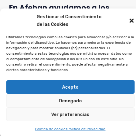
En Afeban ayudamos a los
afectados a recuperar su
Gestionar el Consentimiento
dinero.
de las Cookies
Utilizamos tecnologías como las cookies para almacenar y/o acceder a la
Si firmaste un contrato así, deja tus datos, y lo
información del dispositivo. Lo hacemos para mejorar la experiencia de
estudiaremos en detalle.
navegación y para mostrar anuncios (no) personalizados. El
consentimiento a estas tecnologías nos permitirá procesar datos como
el comportamiento de navegación o los ID's únicos en este sitio. No
Te puede interesar:
consentir o retirar el consentimiento, puede afectar negativamente a
ciertas características y funciones.
Reclamar Productos Bancarios Abusivos
Acepto
En Bormujos, Sevilla
Denegado
Te puede interesar:
Ver preferencias
Reclamar Productos Bancarios Abusivos
Política de cookies
Política de Privacidad
En Chipiona, Cádiz