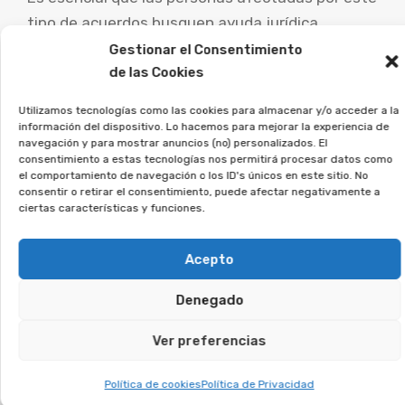
tipo de acuerdos busquen ayuda jurídica
experta para examinar su caso particular y
Gestionar el Consentimiento
explorar las posibilidades de demanda.
de las Cookies
Utilizamos tecnologías como las cookies para almacenar y/o acceder a la
En Afeban asesoramos a
información del dispositivo. Lo hacemos para mejorar la experiencia de
quienes firmaron este tipo de
navegación y para mostrar anuncios (no) personalizados. El
consentimiento a estas tecnologías nos permitirá procesar datos como
contratos a reclamar lo que les
el comportamiento de navegación o los ID's únicos en este sitio. No
corresponde.
consentir o retirar el consentimiento, puede afectar negativamente a
ciertas características y funciones.
Si crees que puedes estar afectado, regístrate
Acepto
sin compromiso, y veremos si puedes reclamar.
Denegado
Te puede interesar:
Ver preferencias
Reclamar Productos Bancarios Abusivos
Política de cookies
Política de Privacidad
En Don Benito, Badajoz