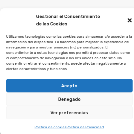
Es muy importante que las personas
Gestionar el Consentimiento
perjudicadas por este tipo de acuerdos busquen
de las Cookies
consejo de abogados especialistas para evaluar
Utilizamos tecnologías como las cookies para almacenar y/o acceder a la
su caso particular y explorar las posibilidades de
información del dispositivo. Lo hacemos para mejorar la experiencia de
demanda.
navegación y para mostrar anuncios (no) personalizados. El
consentimiento a estas tecnologías nos permitirá procesar datos como
el comportamiento de navegación o los ID's únicos en este sitio. No
Desde la Asociación Afeban
consentir o retirar el consentimiento, puede afectar negativamente a
asesoramos a quienes
ciertas características y funciones.
firmaron este tipo de contratos
Acepto
a reclamar lo que les
corresponde.
Denegado
Si estás en esta situación, deja tus datos, y
Ver preferencias
veremos si puedes reclamar.
Política de cookies
Política de Privacidad