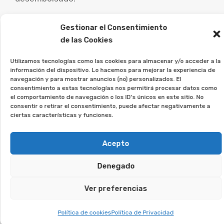
Es fundamental que las personas afectadas por
Gestionar el Consentimiento
este tipo de contratos busquen asesoramiento
de las Cookies
legal especializado para examinar su caso
Utilizamos tecnologías como las cookies para almacenar y/o acceder a la
particular y estudiar las vías de reclamación.
información del dispositivo. Lo hacemos para mejorar la experiencia de
navegación y para mostrar anuncios (no) personalizados. El
consentimiento a estas tecnologías nos permitirá procesar datos como
La asociación Afeban
el comportamiento de navegación o los ID's únicos en este sitio. No
trabajamos para los
consentir o retirar el consentimiento, puede afectar negativamente a
ciertas características y funciones.
consumidores a recuperar su
dinero.
Acepto
Si firmaste un contrato así, deja tus datos, y
Denegado
analizaremos tu caso.
Ver preferencias
Te puede interesar:
Política de cookies
Política de Privacidad