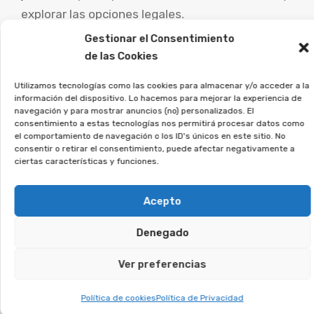
explorar las opciones legales.
Gestionar el Consentimiento
Desde la Asociación Afeban
de las Cookies
trabajamos para los
consumidores a recuperar su
Utilizamos tecnologías como las cookies para almacenar y/o acceder a la
información del dispositivo. Lo hacemos para mejorar la experiencia de
dinero.
navegación y para mostrar anuncios (no) personalizados. El
consentimiento a estas tecnologías nos permitirá procesar datos como
el comportamiento de navegación o los ID's únicos en este sitio. No
Si estás en esta situación, únete a la asociación,
consentir o retirar el consentimiento, puede afectar negativamente a
ciertas características y funciones.
y lo estudiaremos en detalle.
Te puede interesar:
Acepto
Denegado
Reclamar Productos Bancarios Abusivos
En Cervelló, Barcelona
Ver preferencias
Política de cookies
Política de Privacidad
Te puede interesar: