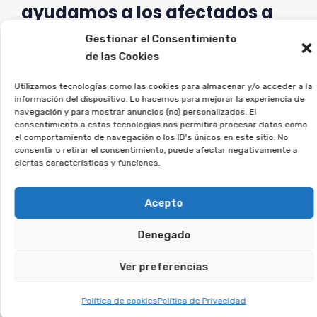
ayudamos a los afectados a
ejercer sus derechos.
Gestionar el Consentimiento
de las Cookies
Si firmaste un contrato así, regístrate sin
compromiso, y veremos si puedes reclamar.
Utilizamos tecnologías como las cookies para almacenar y/o acceder a la
información del dispositivo. Lo hacemos para mejorar la experiencia de
navegación y para mostrar anuncios (no) personalizados. El
Te puede interesar:
consentimiento a estas tecnologías nos permitirá procesar datos como
el comportamiento de navegación o los ID's únicos en este sitio. No
consentir o retirar el consentimiento, puede afectar negativamente a
ciertas características y funciones.
Reclamar Productos Bancarios Abusivos
En Nigrán, Pontevedra
Acepto
Te puede interesar:
Denegado
Ver preferencias
Reclamar Productos Bancarios Abusivos
En Teo, A Coruña
Política de cookies
Política de Privacidad