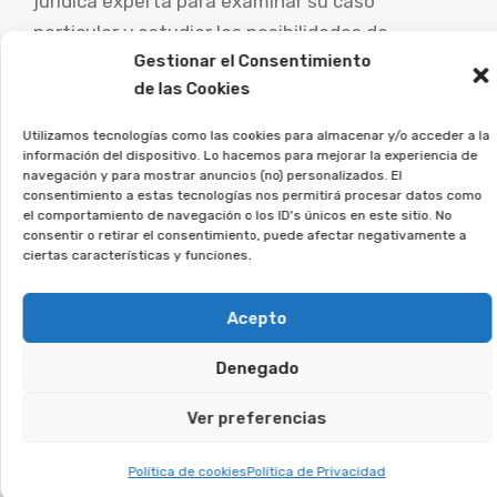
jurídica experta para examinar su caso
particular y estudiar las posibilidades de
Gestionar el Consentimiento
demanda.
de las Cookies
Desde la Asociación Afeban
Utilizamos tecnologías como las cookies para almacenar y/o acceder a la
asesoramos a quienes
información del dispositivo. Lo hacemos para mejorar la experiencia de
firmaron este tipo de contratos
navegación y para mostrar anuncios (no) personalizados. El
consentimiento a estas tecnologías nos permitirá procesar datos como
a reclamar lo que les
el comportamiento de navegación o los ID's únicos en este sitio. No
consentir o retirar el consentimiento, puede afectar negativamente a
corresponde.
ciertas características y funciones.
Si firmaste un contrato así, regístrate sin
Acepto
compromiso, y analizaremos tu caso.
Denegado
Te puede interesar:
Ver preferencias
Reclamar Productos Bancarios Abusivos
Política de cookies
Política de Privacidad
En Viveiro, Lugo