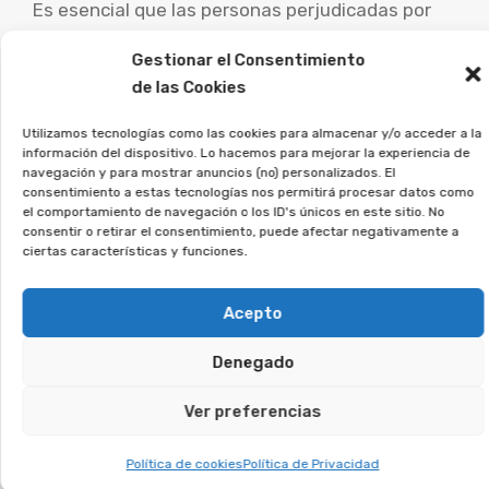
Es esencial que las personas perjudicadas por
este tipo de acuerdos busquen consejo de
Gestionar el Consentimiento
abogados especialistas para evaluar su caso
de las Cookies
concreto y explorar las opciones legales.
Utilizamos tecnologías como las cookies para almacenar y/o acceder a la
La asociación Afeban
información del dispositivo. Lo hacemos para mejorar la experiencia de
navegación y para mostrar anuncios (no) personalizados. El
ayudamos a los afectados a
consentimiento a estas tecnologías nos permitirá procesar datos como
recuperar su dinero.
el comportamiento de navegación o los ID's únicos en este sitio. No
consentir o retirar el consentimiento, puede afectar negativamente a
ciertas características y funciones.
Si estás en esta situación, únete a la asociación,
y lo estudiaremos en detalle.
Acepto
Te puede interesar:
Denegado
Ver preferencias
Reclamar Productos Bancarios Abusivos
En Poio, Pontevedra
Política de cookies
Política de Privacidad