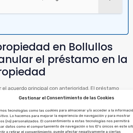
propiedad en Bollullos
anular el préstamo en la
ropiedad
ar el acuerdo principal con anterioridad. El préstamo
opiedad, por lo que debe anularse junto con la
Gestionar el Consentimiento de las Cookies
amos tecnologías como las cookies para almacenar y/o acceder a la informació
itivo. Lo hacemos para mejorar la experiencia de navegación y para mostrar
, se puede solicitar la anulación del crédito, al
os (no) personalizados. El consentimiento a estas tecnologías nos permitirá
ar datos como el comportamiento de navegación o los ID's únicos en este siti
clamar el dinero abonado, por la financiación y la
tir o retirar el consentimiento, puede afectar negativamente a ciertas