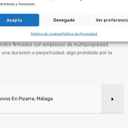
erísticas y funciones.
s de aprovechamiento por
Acepto
Denegado
Ver preferenci
ulidad.
Política de cookies
Política de Privacidad
cuerdos firmados con empresas de multipropiedad
una duración a perpetuidad, algo prohibido por la
ivos En Pizarra, Málaga