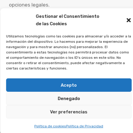
opciones legales.
Gestionar el Consentimiento
Desde la Asociación Afeban
de las Cookies
ayudamos a los afectados a
reclamar lo que les
Utilizamos tecnologías como las cookies para almacenar y/o acceder a la
información del dispositivo. Lo hacemos para mejorar la experiencia de
corresponde.
navegación y para mostrar anuncios (no) personalizados. El
consentimiento a estas tecnologías nos permitirá procesar datos como
el comportamiento de navegación o los ID's únicos en este sitio. No
Si estás en esta situación, regístrate sin
consentir o retirar el consentimiento, puede afectar negativamente a
compromiso, y veremos si puedes reclamar.
ciertas características y funciones.
Te puede interesar:
Acepto
Denegado
Reclamar Productos Bancarios Abusivos
En Vegas del Genil, Granada
Ver preferencias
Política de cookies
Política de Privacidad
Te puede interesar: