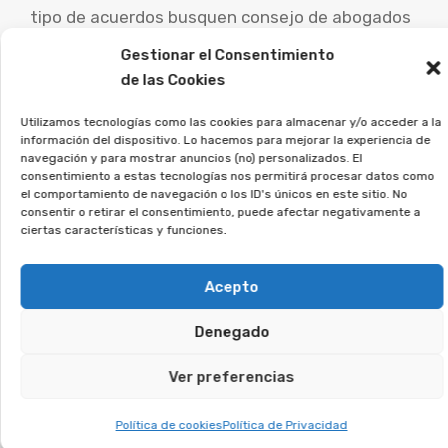
tipo de acuerdos busquen consejo de abogados
especialistas para analizar su caso particular y
Gestionar el Consentimiento
estudiar las opciones legales.
de las Cookies
La asociación Afeban
Utilizamos tecnologías como las cookies para almacenar y/o acceder a la
información del dispositivo. Lo hacemos para mejorar la experiencia de
ayudamos a los afectados a
navegación y para mostrar anuncios (no) personalizados. El
reclamar lo que les
consentimiento a estas tecnologías nos permitirá procesar datos como
el comportamiento de navegación o los ID's únicos en este sitio. No
corresponde.
consentir o retirar el consentimiento, puede afectar negativamente a
ciertas características y funciones.
Si crees que puedes estar afectado, regístrate
sin compromiso, y analizaremos tu caso.
Acepto
Denegado
Te puede interesar:
Ver preferencias
Reclamar Productos Bancarios Abusivos
En Carlota (La), Córdoba
Política de cookies
Política de Privacidad