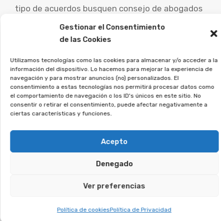
tipo de acuerdos busquen consejo de abogados
especialistas para examinar su caso particular y
Gestionar el Consentimiento
explorar las opciones legales.
de las Cookies
Desde la Asociación Afeban
Utilizamos tecnologías como las cookies para almacenar y/o acceder a la
información del dispositivo. Lo hacemos para mejorar la experiencia de
ayudamos a los afectados a
navegación y para mostrar anuncios (no) personalizados. El
ejercer sus derechos.
consentimiento a estas tecnologías nos permitirá procesar datos como
el comportamiento de navegación o los ID's únicos en este sitio. No
consentir o retirar el consentimiento, puede afectar negativamente a
Si crees que puedes estar afectado, deja tus
ciertas características y funciones.
datos, y analizaremos tu caso.
Acepto
Te puede interesar:
Denegado
Reclamar Productos Bancarios Abusivos
Ver preferencias
En Arnedo, La Rioja
Política de cookies
Política de Privacidad