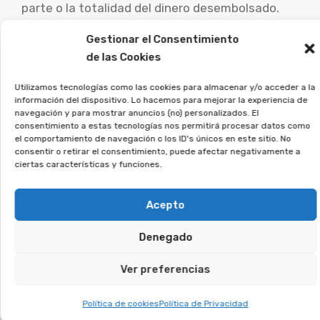
parte o la totalidad del dinero desembolsado.
Gestionar el Consentimiento
Es muy importante que las personas
de las Cookies
perjudicadas por este tipo de acuerdos busquen
consejo de abogados especialistas para analizar
Utilizamos tecnologías como las cookies para almacenar y/o acceder a la
información del dispositivo. Lo hacemos para mejorar la experiencia de
su caso concreto y estudiar las vías de
navegación y para mostrar anuncios (no) personalizados. El
reclamación.
consentimiento a estas tecnologías nos permitirá procesar datos como
el comportamiento de navegación o los ID's únicos en este sitio. No
consentir o retirar el consentimiento, puede afectar negativamente a
Desde la Asociación Afeban
ciertas características y funciones.
asesoramos a quienes
firmaron este tipo de contratos
Acepto
a reclamar lo que les
Denegado
corresponde.
Ver preferencias
Si estás en esta situación, únete a la asociación,
y veremos si puedes reclamar.
Política de cookies
Política de Privacidad