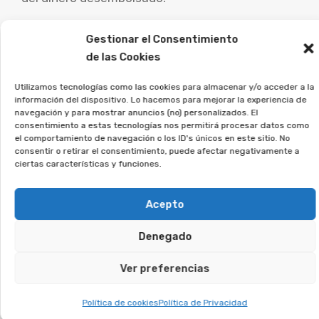
Es fundamental que las personas afectadas por
Gestionar el Consentimiento
este tipo de contratos busquen asesoramiento
de las Cookies
legal especializado para analizar su caso
Utilizamos tecnologías como las cookies para almacenar y/o acceder a la
particular y estudiar las opciones legales.
información del dispositivo. Lo hacemos para mejorar la experiencia de
navegación y para mostrar anuncios (no) personalizados. El
consentimiento a estas tecnologías nos permitirá procesar datos como
En Afeban trabajamos para los
el comportamiento de navegación o los ID's únicos en este sitio. No
consumidores a reclamar lo
consentir o retirar el consentimiento, puede afectar negativamente a
ciertas características y funciones.
que les corresponde.
Acepto
Si firmaste un contrato así, únete a la
asociación, y lo estudiaremos en detalle.
Denegado
Te puede interesar:
Ver preferencias
Política de cookies
Política de Privacidad
Reclamar Productos Bancarios Abusivos