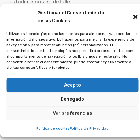
estudiaremos en detalle.
Gestionar el Consentimiento
¿Te suena el término
de las Cookies
tarjeta revolving? Puedes
Utilizamos tecnologías como las cookies para almacenar y/o acceder a la
recuperar los intereses
información del dispositivo. Lo hacemos para mejorar la experiencia de
navegación y para mostrar anuncios (no) personalizados. El
abusivos.
consentimiento a estas tecnologías nos permitirá procesar datos como
el comportamiento de navegación o los ID's únicos en este sitio. No
consentir o retirar el consentimiento, puede afectar negativamente a
ciertas características y funciones.
Las tarjetas con pago aplazado imponen tipos
de interés excesivos y te atrapan en una espiral
Acepto
de pagos interminables. En muchos casos, los
bancos no explicaron bien el funcionamiento, lo
Denegado
que ha llevado a numerosos juicios ganados por
los afectados. Si reconoces este problema en tu
Ver preferencias
caso, es hora de tomar medidas y recuperar tu
Política de cookies
Política de Privacidad
dinero.