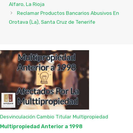
Alfaro, La Rioja
Reclamar Productos Bancarios Abusivos En
Orotava (La), Santa Cruz de Tenerife
Desvinculación Cambio Titular
Multipropiedad
Multipropiedad Anterior a 1998