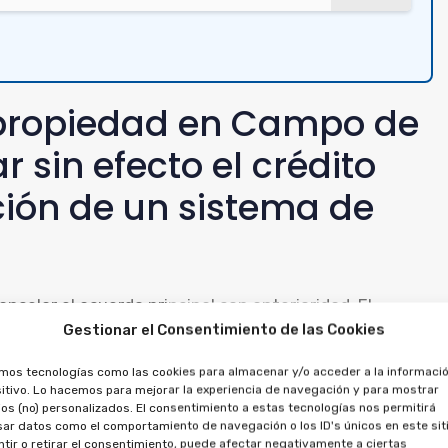
ipropiedad en Campo de
 sin efecto el crédito
ción de un sistema de
ancelar el acuerdo principal con anterioridad. El
Gestionar el Consentimiento de las Cookies
, por lo que no puede anularse por separado.
amos tecnologías como las cookies para almacenar y/o acceder a la informació
d, es posible reclamar contra el préstamo, al tratarse
itivo. Lo hacemos para mejorar la experiencia de navegación y para mostrar
os (no) personalizados. El consentimiento a estas tecnologías nos permitirá
s importes entregados, por la financiación y la
ar datos como el comportamiento de navegación o los ID's únicos en este siti
tir o retirar el consentimiento, puede afectar negativamente a ciertas