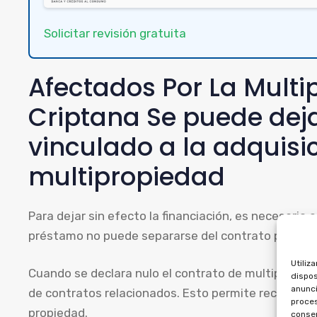
Solicitar revisión gratuita
Afectados Por La Mult
Criptana Se puede dejar
vinculado a la adquisi
multipropiedad
Para dejar sin efecto la financiación, es necesario c
préstamo no puede separarse del contrato principal
Utiliz
Cuando se declara nulo el contrato de multipropieda
dispos
anunci
de contratos relacionados. Esto permite reclamar lo
proces
propiedad.
consen