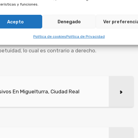
erísticas y funciones.
s de aprovechamiento por
Acepto
Denegado
Ver preferenci
or ley.
Política de cookies
Política de Privacidad
e multipropiedad que se firmaron a partir del 5 de
etuidad, lo cual es contrario a derecho.
vos En Miguelturra, Ciudad Real