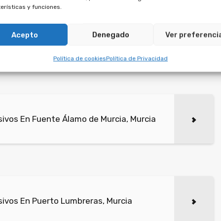
erísticas y funciones.
irmados con empresas de multipropiedad que se
Acepto
Denegado
Ver preferenci
n una duración a perpetuidad, algo prohibido por la
Política de cookies
Política de Privacidad
ivos En Fuente Álamo de Murcia, Murcia
ivos En Puerto Lumbreras, Murcia