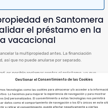
ipropiedad en Santomera
alidar el préstamo en la
a vacacional
cancelar la multipropiedad antes. La financiación
, así que no puede anularse por separado.
ad, es posible reclamar contra el préstamo, ya que
o a recuperar los importes entregados, tanto por la
Gestionar el Consentimiento de las Cookies
amos tecnologías como las cookies para almacenar y/o acceder a la informació
itivo. Lo hacemos para mejorar la experiencia de navegación y para mostrar
ltipropiedad son
os (no) personalizados. El consentimiento a estas tecnologías nos permitirá
ar datos como el comportamiento de navegación o los ID's únicos en este siti
tir o retirar el consentimiento, puede afectar negativamente a ciertas