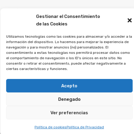
Es fundamental que las personas perjudicadas
Gestionar el Consentimiento
por este tipo de acuerdos busquen consejo de
de las Cookies
abogados especialistas para evaluar su caso
concreto y estudiar las vías de reclamación.
Utilizamos tecnologías como las cookies para almacenar y/o acceder a la
información del dispositivo. Lo hacemos para mejorar la experiencia de
navegación y para mostrar anuncios (no) personalizados. El
La asociación Afeban
consentimiento a estas tecnologías nos permitirá procesar datos como
trabajamos para los
el comportamiento de navegación o los ID's únicos en este sitio. No
consentir o retirar el consentimiento, puede afectar negativamente a
consumidores a recuperar su
ciertas características y funciones.
dinero.
Acepto
Si firmaste un contrato así, regístrate sin
compromiso, y analizaremos tu caso.
Denegado
Ver preferencias
Te puede interesar:
Política de cookies
Política de Privacidad
Reclamar Productos Bancarios Abusivos