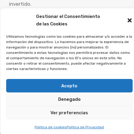
invertido.
Gestionar el Consentimiento
Es muy importante que las personas afectadas
de las Cookies
por este tipo de acuerdos busquen consejo de
abogados especialistas para examinar su caso
Utilizamos tecnologías como las cookies para almacenar y/o acceder a la
información del dispositivo. Lo hacemos para mejorar la experiencia de
particular y explorar las opciones legales.
navegación y para mostrar anuncios (no) personalizados. El
consentimiento a estas tecnologías nos permitirá procesar datos como
el comportamiento de navegación o los ID's únicos en este sitio. No
En Afeban ayudamos a los
consentir o retirar el consentimiento, puede afectar negativamente a
afectados a ejercer sus
ciertas características y funciones.
derechos.
Acepto
Si estás en esta situación, regístrate sin
Denegado
compromiso, y veremos si puedes reclamar.
Ver preferencias
Te puede interesar:
Política de cookies
Política de Privacidad