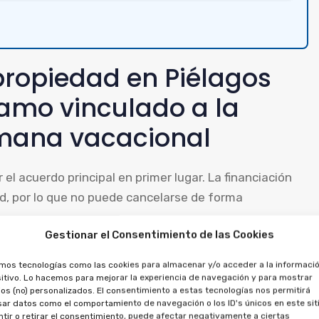
propiedad en Piélagos
tamo vinculado a la
emana vacacional
 el acuerdo principal en primer lugar. La financiación
, por lo que no puede cancelarse de forma
Gestionar el Consentimiento de las Cookies
d, se puede solicitar la anulación del crédito, ya que
amos tecnologías como las cookies para almacenar y/o acceder a la informació
ho a recuperar las cantidades pagadas, por ambos
itivo. Lo hacemos para mejorar la experiencia de navegación y para mostrar
os (no) personalizados. El consentimiento a estas tecnologías nos permitirá
ar datos como el comportamiento de navegación o los ID's únicos en este siti
tir o retirar el consentimiento, puede afectar negativamente a ciertas