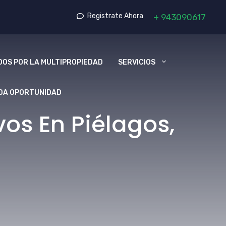
Registrate Ahora
+
943090617
OS POR LA MULTIPROPIEDAD
SERVICIOS
DA OPORTUNIDAD
os En Piélagos,