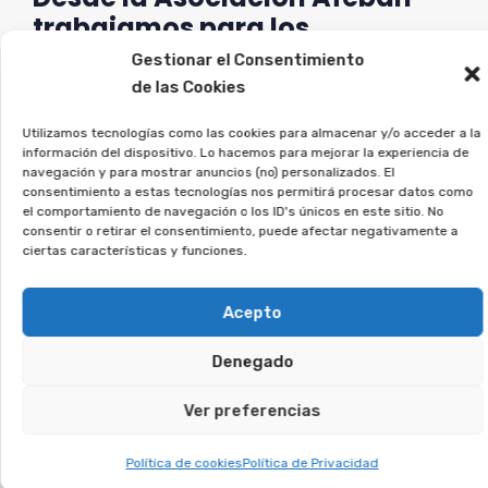
trabajamos para los
consumidores a reclamar lo
Gestionar el Consentimiento
que les corresponde.
de las Cookies
Utilizamos tecnologías como las cookies para almacenar y/o acceder a la
Si estás en esta situación, regístrate sin
información del dispositivo. Lo hacemos para mejorar la experiencia de
compromiso, y lo estudiaremos en detalle.
navegación y para mostrar anuncios (no) personalizados. El
consentimiento a estas tecnologías nos permitirá procesar datos como
el comportamiento de navegación o los ID's únicos en este sitio. No
Te puede interesar:
consentir o retirar el consentimiento, puede afectar negativamente a
ciertas características y funciones.
Reclamar Productos Bancarios Abusivos
Acepto
En Palencia, Palencia
Denegado
Te puede interesar:
Ver preferencias
Reclamar Productos Bancarios Abusivos
Política de cookies
Política de Privacidad
En Ponferrada, León