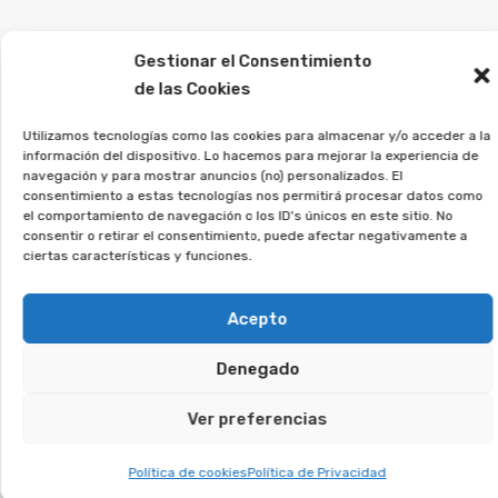
Desde la Asociación Afeban
Gestionar el Consentimiento
asesoramos a quienes
de las Cookies
firmaron este tipo de contratos
a recuperar su dinero.
Utilizamos tecnologías como las cookies para almacenar y/o acceder a la
información del dispositivo. Lo hacemos para mejorar la experiencia de
navegación y para mostrar anuncios (no) personalizados. El
Si crees que puedes estar afectado, regístrate
consentimiento a estas tecnologías nos permitirá procesar datos como
el comportamiento de navegación o los ID's únicos en este sitio. No
sin compromiso, y veremos si puedes reclamar.
consentir o retirar el consentimiento, puede afectar negativamente a
ciertas características y funciones.
Te puede interesar:
Acepto
Reclamar Productos Bancarios Abusivos
Denegado
En Canals, Valencia/València
Ver preferencias
Te puede interesar:
Política de cookies
Política de Privacidad