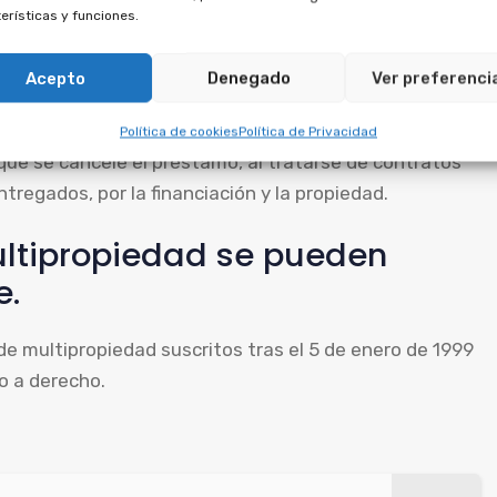
erísticas y funciones.
contrato de multipropiedad en primer lugar. La
ultipropiedad, de modo que debe anularse junto con
Acepto
Denegado
Ver preferenci
Política de cookies
Política de Privacidad
r que se cancele el préstamo, al tratarse de contratos
tregados, por la financiación y la propiedad.
ltipropiedad se pueden
e.
de multipropiedad suscritos tras el 5 de enero de 1999
io a derecho.