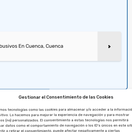
busivos En Cuenca, Cuenca
ipropiedad en Ciudad
Gestionar el Consentimiento de las Cookies
el préstamo en la
amos tecnologías como las cookies para almacenar y/o acceder a la informació
itivo. Lo hacemos para mejorar la experiencia de navegación y para mostrar
os (no) personalizados. El consentimiento a estas tecnologías nos permitirá
 de multipropiedad
ar datos como el comportamiento de navegación o los ID's únicos en este siti
tir o retirar el consentimiento, puede afectar negativamente a ciertas