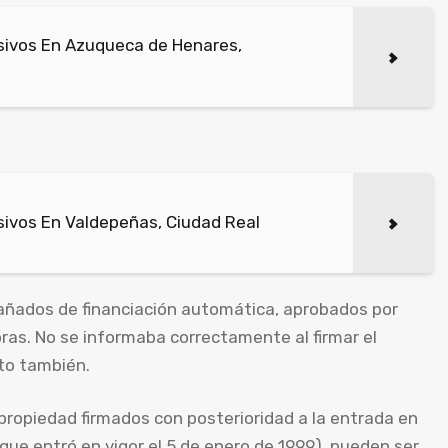
sivos En Azuqueca de Henares,
ivos En Valdepeñas, Ciudad Real
ñados de financiación automática, aprobados por
ras. No se informaba correctamente al firmar el
ito también.
propiedad firmados con posterioridad a la entrada en
 (que entró en vigor el 5 de enero de 1999), pueden ser