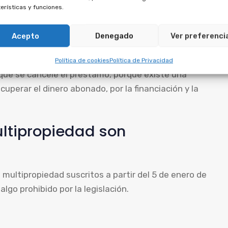
erísticas y funciones.
anular el contrato de multipropiedad con anterioridad.
tipropiedad, por lo que no puede cancelarse de forma
Acepto
Denegado
Ver preferenci
Política de cookies
Política de Privacidad
r que se cancele el préstamo, porque existe una
uperar el dinero abonado, por la financiación y la
ltipropiedad son
 multipropiedad suscritos a partir del 5 de enero de
lgo prohibido por la legislación.