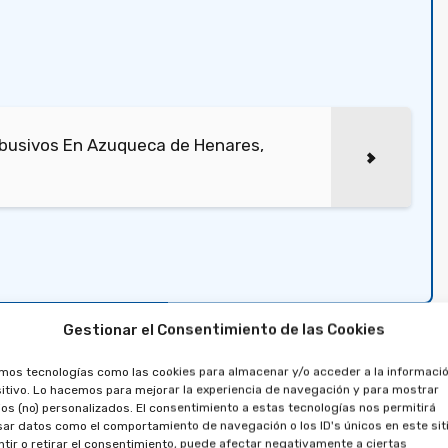
busivos En Azuqueca de Henares,
ipropiedad en Tomelloso
Gestionar el Consentimiento de las Cookies
édito en la compra de
amos tecnologías como las cookies para almacenar y/o acceder a la informació
itivo. Lo hacemos para mejorar la experiencia de navegación y para mostrar
os (no) personalizados. El consentimiento a estas tecnologías nos permitirá
ar datos como el comportamiento de navegación o los ID's únicos en este siti
tir o retirar el consentimiento, puede afectar negativamente a ciertas