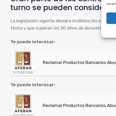
caract
turno se pueden considerar
La legislación vigente declara inválidos los contra
fecha y que superan los 50 años de duración, algo pr
Te puede interesar:
Reclamar Productos Bancarios Abus
Te puede interesar:
Reclamar Productos Bancarios Abus