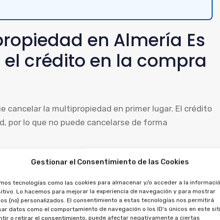
propiedad en Almería Es
o el crédito en la compra
d
ue cancelar la multipropiedad en primer lugar. El crédito
, por lo que no puede cancelarse de forma
edes pedir que se cancele el préstamo, porque existe
Gestionar el Consentimiento de las Cookies
r el dinero abonado, tanto por la multipropiedad como
amos tecnologías como las cookies para almacenar y/o acceder a la informació
itivo. Lo hacemos para mejorar la experiencia de navegación y para mostrar
os (no) personalizados. El consentimiento a estas tecnologías nos permitirá
ar datos como el comportamiento de navegación o los ID's únicos en este siti
s de aprovechamiento por
tir o retirar el consentimiento, puede afectar negativamente a ciertas