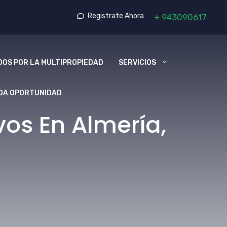
Registrate Ahora
+
943090617
OS POR LA MULTIPROPIEDAD
SERVICIOS
DA OPORTUNIDAD
os En Almería,