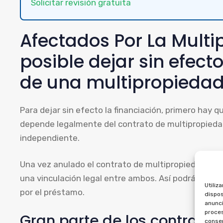
Solicitar revisión gratuita
Afectados Por La Multi
posible dejar sin efect
de una multipropieda
Para dejar sin efecto la financiación, primero hay q
depende legalmente del contrato de multipropiedad
independiente.
Una vez anulado el contrato de multipropiedad, pu
una vinculación legal entre ambos. Así podrás exigi
Utiliz
por el préstamo.
dispos
anunci
proces
Gran parte de los contrato
consen