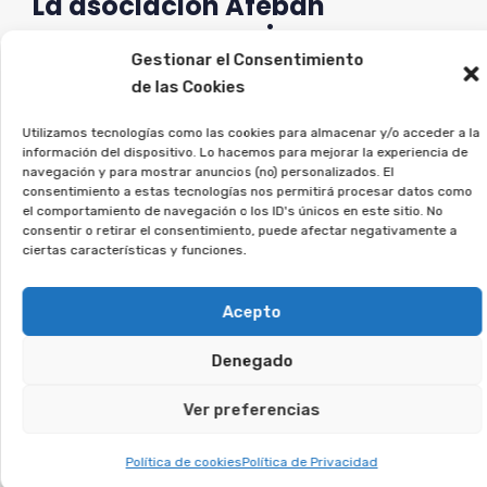
La asociación Afeban
asesoramos a quienes
firmaron este tipo de contratos
Gestionar el Consentimiento
de las Cookies
a recuperar su dinero.
Utilizamos tecnologías como las cookies para almacenar y/o acceder a la
Si estás en esta situación, regístrate sin
información del dispositivo. Lo hacemos para mejorar la experiencia de
navegación y para mostrar anuncios (no) personalizados. El
compromiso, y lo estudiaremos en detalle.
consentimiento a estas tecnologías nos permitirá procesar datos como
el comportamiento de navegación o los ID's únicos en este sitio. No
consentir o retirar el consentimiento, puede afectar negativamente a
Te puede interesar:
ciertas características y funciones.
Reclamar Productos Bancarios Abusivos
Acepto
En Dos Hermanas, Sevilla
Denegado
Te puede interesar:
Ver preferencias
Política de cookies
Política de Privacidad
Reclamar Productos Bancarios Abusivos