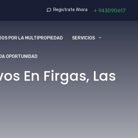
Registrate Ahora
+
943090617
OS POR LA MULTIPROPIEDAD
SERVICIOS
DA OPORTUNIDAD
s En Firgas, Las