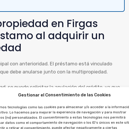
propiedad en Firgas
stamo al adquirir un
edad
cipal con anterioridad. El préstamo está vinculado
 que debe anularse junto con la multipropiedad.
d, se puede solicitar la anulación del crédito, ya que
eclamar el dinero abonado, tanto por la
Gestionar el Consentimiento de las Cookies
amos tecnologías como las cookies para almacenar y/o acceder a la informació
itivo. Lo hacemos para mejorar la experiencia de navegación y para mostrar
s de aprovechamiento por
os (no) personalizados. El consentimiento a estas tecnologías nos permitirá
ar datos como el comportamiento de navegación o los ID's únicos en este siti
tir o retirar el consentimiento, puede afectar negativamente a ciertas