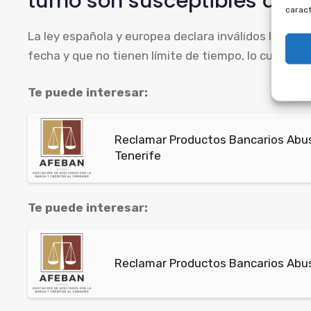
turno son susceptibles de n
caract
La ley española y europea declara inválidos los co
fecha y que no tienen límite de tiempo, lo cual es c
Te puede interesar:
Reclamar Productos Bancarios Abus
Tenerife
Te puede interesar:
Reclamar Productos Bancarios Abus