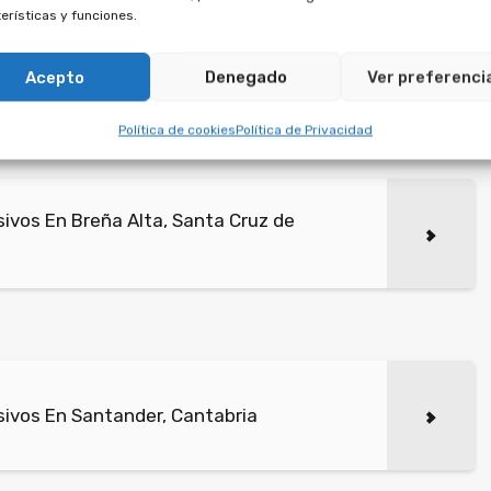
ulidad.
erísticas y funciones.
ntratos de multipropiedad suscritos después de dicha
Acepto
Denegado
Ver preferenci
ontrario a derecho.
Política de cookies
Política de Privacidad
ivos En Breña Alta, Santa Cruz de
ivos En Santander, Cantabria