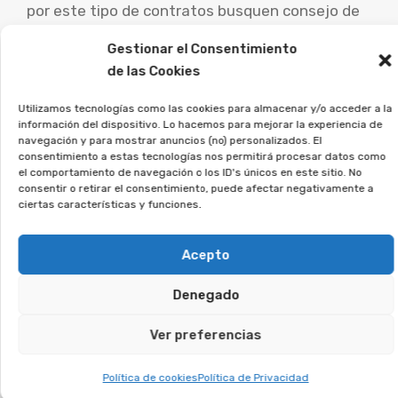
por este tipo de contratos busquen consejo de
abogados especialistas para analizar su caso
Gestionar el Consentimiento
concreto y estudiar las posibilidades de
de las Cookies
demanda.
Utilizamos tecnologías como las cookies para almacenar y/o acceder a la
En Afeban trabajamos para los
información del dispositivo. Lo hacemos para mejorar la experiencia de
navegación y para mostrar anuncios (no) personalizados. El
consumidores a ejercer sus
consentimiento a estas tecnologías nos permitirá procesar datos como
el comportamiento de navegación o los ID's únicos en este sitio. No
derechos.
consentir o retirar el consentimiento, puede afectar negativamente a
ciertas características y funciones.
Si crees que puedes estar afectado, regístrate
sin compromiso, y veremos si puedes reclamar.
Acepto
Denegado
Te puede interesar:
Ver preferencias
Reclamar Productos Bancarios Abusivos
En Palos de la Frontera, Huelva
Política de cookies
Política de Privacidad