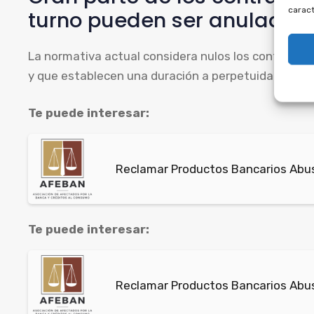
caract
turno pueden ser anulados p
La normativa actual considera nulos los contratos 
y que establecen una duración a perpetuidad, algo p
Te puede interesar:
Reclamar Productos Bancarios Abus
Te puede interesar:
Reclamar Productos Bancarios Abus