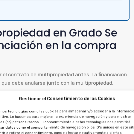
ipropiedad en Grado Se
anciación en la compra
d
ar el contrato de multipropiedad antes. La financiación
 que debe anularse junto con la multipropiedad.
citar la anulación del crédito, al tratarse de contratos
Gestionar el Consentimiento de las Cookies
 pagadas, tanto por la multipropiedad como por el
amos tecnologías como las cookies para almacenar y/o acceder a la informació
itivo. Lo hacemos para mejorar la experiencia de navegación y para mostrar
os (no) personalizados. El consentimiento a estas tecnologías nos permitirá
ar datos como el comportamiento de navegación o los ID's únicos en este siti
s de aprovechamiento por
tir o retirar el consentimiento, puede afectar negativamente a ciertas