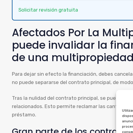
Solicitar revisión gratuita
Afectados Por La Mult
puede invalidar la fin
de una multipropieda
Para dejar sin efecto la financiación, debes cancel
no puede separarse del contrato principal, de modo
Tras la nulidad del contrato principal, se puede soli
relacionados. Esto permite reclamar las cantidades
Utiliz
préstamo.
dispos
anunci
proces
Gran parte de los contrato
consen