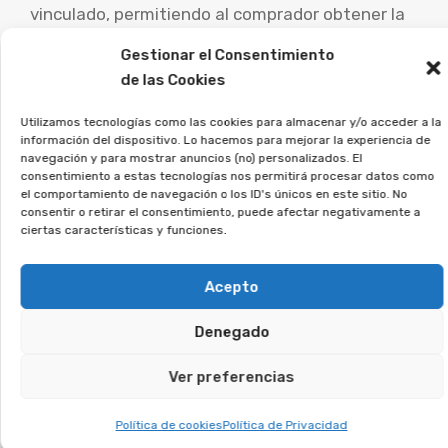
vinculado, permitiendo al comprador obtener la
devolución de una parte sustancial o todo del
Gestionar el Consentimiento
dinero desembolsado.
de las Cookies
Es muy importante que las personas afectadas
Utilizamos tecnologías como las cookies para almacenar y/o acceder a la
información del dispositivo. Lo hacemos para mejorar la experiencia de
por este tipo de acuerdos busquen consejo de
navegación y para mostrar anuncios (no) personalizados. El
consentimiento a estas tecnologías nos permitirá procesar datos como
abogados especialistas para evaluar su caso
el comportamiento de navegación o los ID's únicos en este sitio. No
concreto y estudiar las posibilidades de
consentir o retirar el consentimiento, puede afectar negativamente a
ciertas características y funciones.
demanda.
La asociación Afeban
Acepto
trabajamos para los
Denegado
consumidores a reclamar lo
que les corresponde.
Ver preferencias
Si firmaste un contrato así, regístrate sin
Política de cookies
Política de Privacidad