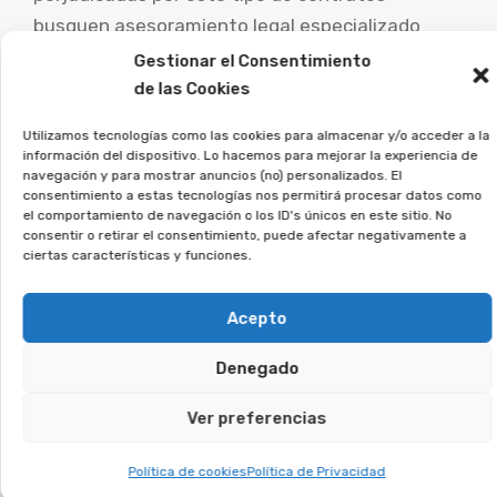
busquen asesoramiento legal especializado
para examinar su caso particular y explorar las
Gestionar el Consentimiento
vías de reclamación.
de las Cookies
Utilizamos tecnologías como las cookies para almacenar y/o acceder a la
La asociación Afeban
información del dispositivo. Lo hacemos para mejorar la experiencia de
trabajamos para los
navegación y para mostrar anuncios (no) personalizados. El
consentimiento a estas tecnologías nos permitirá procesar datos como
consumidores a reclamar lo
el comportamiento de navegación o los ID's únicos en este sitio. No
que les corresponde.
consentir o retirar el consentimiento, puede afectar negativamente a
ciertas características y funciones.
Si estás en esta situación, deja tus datos, y lo
Acepto
estudiaremos en detalle.
Denegado
Te puede interesar:
Ver preferencias
Reclamar Productos Bancarios Abusivos
Política de cookies
Política de Privacidad
En Roses, Girona