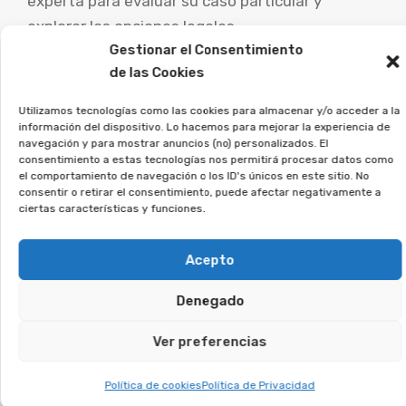
experta para evaluar su caso particular y
explorar las opciones legales.
Gestionar el Consentimiento
En Afeban trabajamos para los
de las Cookies
consumidores a recuperar su
Utilizamos tecnologías como las cookies para almacenar y/o acceder a la
dinero.
información del dispositivo. Lo hacemos para mejorar la experiencia de
navegación y para mostrar anuncios (no) personalizados. El
consentimiento a estas tecnologías nos permitirá procesar datos como
Si estás en esta situación, únete a la asociación,
el comportamiento de navegación o los ID's únicos en este sitio. No
y lo estudiaremos en detalle.
consentir o retirar el consentimiento, puede afectar negativamente a
ciertas características y funciones.
Te puede interesar:
Acepto
Reclamar Productos Bancarios Abusivos
Denegado
En Ripoll, Girona
Ver preferencias
Te puede interesar:
Política de cookies
Política de Privacidad