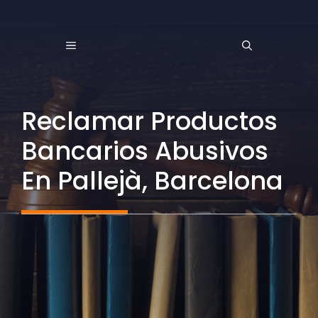
Saltar
al
MENÚ
contenido
Reclamar Productos
Bancarios Abusivos
En Pallejà, Barcelona