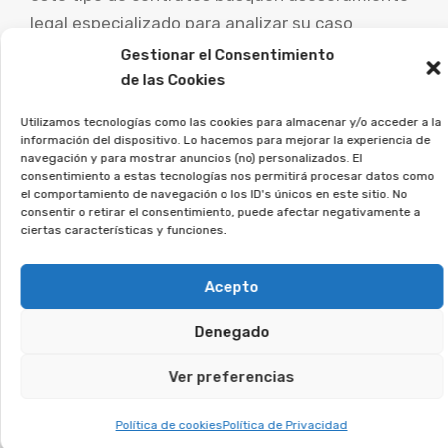
legal especializado para analizar su caso
particular y estudiar las vías de reclamación.
Gestionar el Consentimiento
de las Cookies
En Afeban trabajamos para los
Utilizamos tecnologías como las cookies para almacenar y/o acceder a la
consumidores a ejercer sus
información del dispositivo. Lo hacemos para mejorar la experiencia de
derechos.
navegación y para mostrar anuncios (no) personalizados. El
consentimiento a estas tecnologías nos permitirá procesar datos como
el comportamiento de navegación o los ID's únicos en este sitio. No
Si estás en esta situación, únete a la asociación,
consentir o retirar el consentimiento, puede afectar negativamente a
ciertas características y funciones.
y veremos si puedes reclamar.
Acepto
Te puede interesar:
Denegado
Reclamar Productos Bancarios Abusivos
En Palafolls, Barcelona
Ver preferencias
Política de cookies
Política de Privacidad
Te puede interesar: