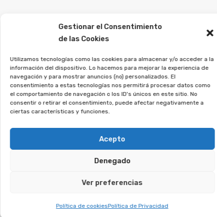
Es muy importante que las personas afectadas
Gestionar el Consentimiento
por este tipo de contratos busquen consejo de
de las Cookies
abogados especialistas para analizar su caso
Utilizamos tecnologías como las cookies para almacenar y/o acceder a la
particular y explorar las vías de reclamación.
información del dispositivo. Lo hacemos para mejorar la experiencia de
navegación y para mostrar anuncios (no) personalizados. El
Desde la Asociación Afeban
consentimiento a estas tecnologías nos permitirá procesar datos como
el comportamiento de navegación o los ID's únicos en este sitio. No
trabajamos para los
consentir o retirar el consentimiento, puede afectar negativamente a
consumidores a ejercer sus
ciertas características y funciones.
derechos.
Acepto
Si crees que puedes estar afectado, regístrate
Denegado
sin compromiso, y analizaremos tu caso.
Ver preferencias
Te puede interesar:
Política de cookies
Política de Privacidad