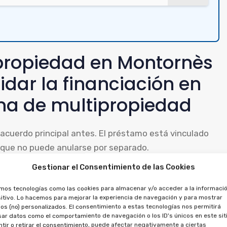
ipropiedad en Montornès
idar la financiación en
ma de multipropiedad
el acuerdo principal antes. El préstamo está vinculado
o que no puede anularse por separado.
Gestionar el Consentimiento de las Cookies
dad, puedes pedir que se cancele el préstamo, porque
erecho a recuperar el dinero abonado, tanto por la
amos tecnologías como las cookies para almacenar y/o acceder a la informació
itivo. Lo hacemos para mejorar la experiencia de navegación y para mostrar
os (no) personalizados. El consentimiento a estas tecnologías nos permitirá
ar datos como el comportamiento de navegación o los ID's únicos en este siti
tir o retirar el consentimiento, puede afectar negativamente a ciertas