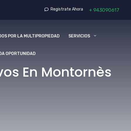
Registrate Ahora
+
943090617
OS POR LA MULTIPROPIEDAD
SERVICIOS
DA OPORTUNIDAD
vos En Montornès