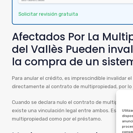
Solicitar revisión gratuita
Afectados Por La Mult
del Vallès Pueden inval
la compra de un siste
Para anular el crédito, es imprescindible invalidar 
directamente al contrato de multipropiedad, por l
Cuando se declara nulo el contrato de multipropie
existe una vinculación legal entre ambos. Esto da d
Utiliz
dispos
multipropiedad como por el préstamo.
anunci
proces
consen