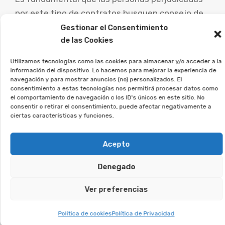
por este tipo de contratos busquen consejo de
abogados especialistas para evaluar su caso
Gestionar el Consentimiento
de las Cookies
particular y estudiar las posibilidades de
demanda.
Utilizamos tecnologías como las cookies para almacenar y/o acceder a la
información del dispositivo. Lo hacemos para mejorar la experiencia de
La asociación Afeban
navegación y para mostrar anuncios (no) personalizados. El
consentimiento a estas tecnologías nos permitirá procesar datos como
trabajamos para los
el comportamiento de navegación o los ID's únicos en este sitio. No
consumidores a recuperar su
consentir o retirar el consentimiento, puede afectar negativamente a
ciertas características y funciones.
dinero.
Acepto
Si crees que puedes estar afectado, regístrate
sin compromiso, y veremos si puedes reclamar.
Denegado
Te puede interesar:
Ver preferencias
Política de cookies
Política de Privacidad
Reclamar Productos Bancarios Abusivos