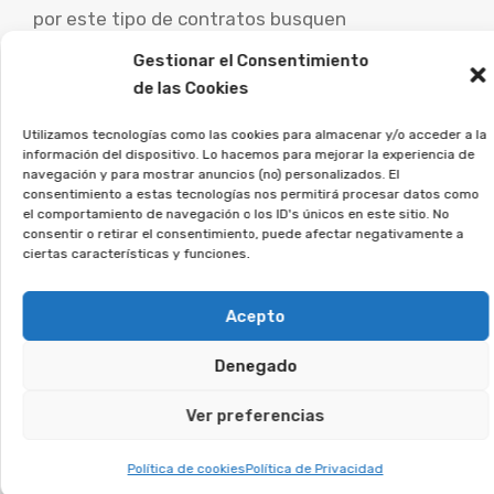
por este tipo de contratos busquen
asesoramiento legal especializado para
Gestionar el Consentimiento
examinar su caso concreto y explorar las
de las Cookies
opciones legales.
Utilizamos tecnologías como las cookies para almacenar y/o acceder a la
información del dispositivo. Lo hacemos para mejorar la experiencia de
Desde la Asociación Afeban
navegación y para mostrar anuncios (no) personalizados. El
ayudamos a los afectados a
consentimiento a estas tecnologías nos permitirá procesar datos como
el comportamiento de navegación o los ID's únicos en este sitio. No
reclamar lo que les
consentir o retirar el consentimiento, puede afectar negativamente a
corresponde.
ciertas características y funciones.
Si firmaste un contrato así, únete a la
Acepto
asociación, y lo estudiaremos en detalle.
Denegado
Te puede interesar:
Ver preferencias
Política de cookies
Política de Privacidad
Reclamar Productos Bancarios Abusivos