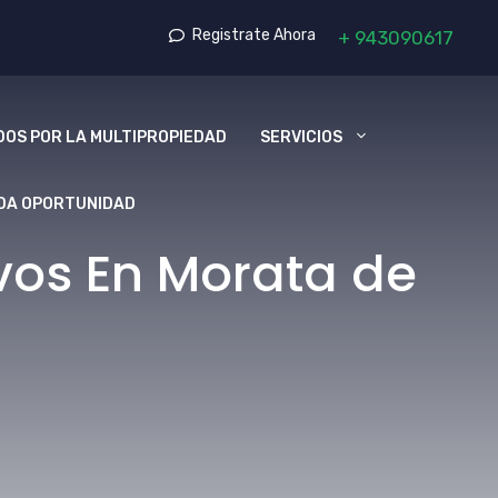
Registrate Ahora
+
943090617
OS POR LA MULTIPROPIEDAD
SERVICIOS
DA OPORTUNIDAD
vos En Morata de