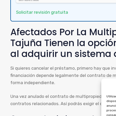
Solicitar revisión gratuita
Afectados Por La Mult
Tajuña Tienen la opción
al adquirir un sistema
Si quieres cancelar el préstamo, primero hay que inv
financiación depende legalmente del contrato de 
forma independiente.
Una vez anulado el contrato de multipropiedad, pue
Utiliz
dispos
contratos relacionados. Así podrás exigir el diner
anunci
proces
consen