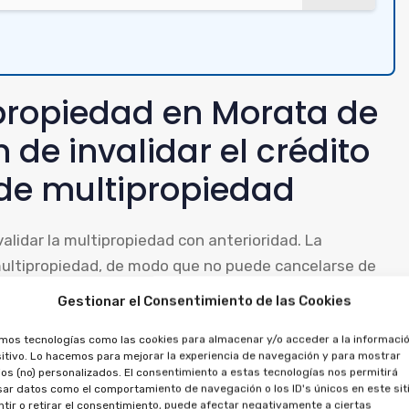
ipropiedad en Morata de
 de invalidar el crédito
 de multipropiedad
alidar la multipropiedad con anterioridad. La
multipropiedad, de modo que no puede cancelarse de
Gestionar el Consentimiento de las Cookies
des pedir que se cancele el préstamo, al tratarse de
amos tecnologías como las cookies para almacenar y/o acceder a la informació
itivo. Lo hacemos para mejorar la experiencia de navegación y para mostrar
o abonado, por ambos contratos.
os (no) personalizados. El consentimiento a estas tecnologías nos permitirá
ar datos como el comportamiento de navegación o los ID's únicos en este siti
tir o retirar el consentimiento, puede afectar negativamente a ciertas