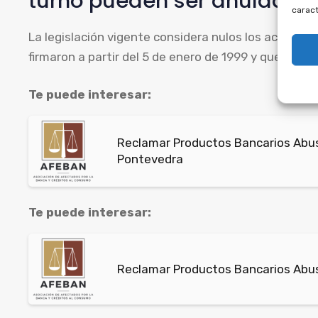
turno pueden ser anulados p
caract
La legislación vigente considera nulos los acuerd
firmaron a partir del 5 de enero de 1999 y que no tie
Te puede interesar:
Reclamar Productos Bancarios Abusi
Pontevedra
Te puede interesar:
Reclamar Productos Bancarios Abus