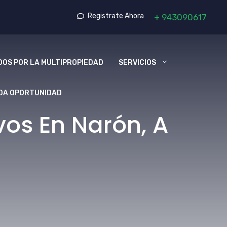
Registrate Ahora
+
943090617
OS POR LA MULTIPROPIEDAD
SERVICIOS
DA OPORTUNIDAD
os En Narón, A