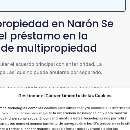
ipropiedad en Narón Se
 el préstamo en la
 de multipropiedad
lar el acuerdo principal con anterioridad. La
pal, así que no puede anularse por separado.
ad, puedes pedir que se cancele el préstamo, al
o a recuperar los importes entregados, por la
Gestionar el Consentimiento de las Cookies
amos tecnologías como las cookies para almacenar y/o acceder a la informació
itivo. Lo hacemos para mejorar la experiencia de navegación y para mostrar
s de aprovechamiento por
os (no) personalizados. El consentimiento a estas tecnologías nos permitirá
ar datos como el comportamiento de navegación o los ID's únicos en este siti
tir o retirar el consentimiento, puede afectar negativamente a ciertas