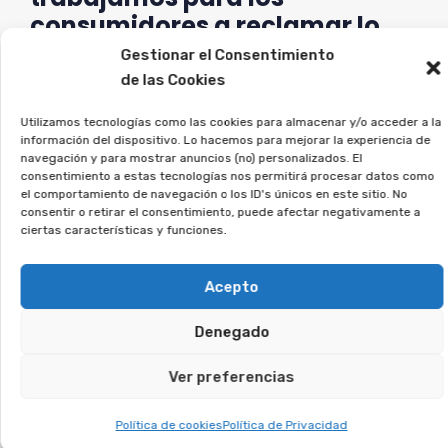
consumidores a reclamar lo
que les corresponde.
Gestionar el Consentimiento
de las Cookies
Si estás en esta situación, deja tus datos, y
Utilizamos tecnologías como las cookies para almacenar y/o acceder a la
analizaremos tu caso.
información del dispositivo. Lo hacemos para mejorar la experiencia de
navegación y para mostrar anuncios (no) personalizados. El
consentimiento a estas tecnologías nos permitirá procesar datos como
Te puede interesar:
el comportamiento de navegación o los ID's únicos en este sitio. No
consentir o retirar el consentimiento, puede afectar negativamente a
ciertas características y funciones.
Reclamar Productos Bancarios Abusivos
En Almonte, Huelva
Acepto
Denegado
Te puede interesar:
Ver preferencias
Reclamar Productos Bancarios Abusivos
En Palma del Río, Córdoba
Política de cookies
Política de Privacidad