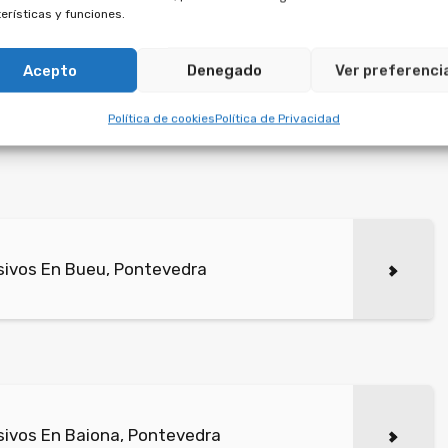
erísticas y funciones.
e.
Acepto
Denegado
Ver preferenci
cuerdos firmados con empresas de multipropiedad
en una duración a perpetuidad, lo cual es contrario a
Política de cookies
Política de Privacidad
sivos En Bueu, Pontevedra
ivos En Baiona, Pontevedra