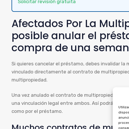
Solicitar revisión gratuita
Afectados Por La Multi
posible anular el prés
compra de una seman
Si quieres cancelar el préstamo, debes invalidar la 
vinculado directamente al contrato de multipropied
multipropiedad.
Una vez anulado el contrato de multipropiedad, es 
una vinculación legal entre ambos. Así podrás exigi
Utiliz
como por el préstamo.
dispos
anunci
proces
Muchos contratos de multi
consen