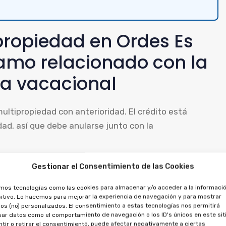
propiedad en Ordes Es
tamo relacionado con la
a vacacional
multipropiedad con anterioridad. El crédito está
ad, así que debe anularse junto con la
posible reclamar contra el préstamo, porque existe
Gestionar el Consentimiento de las Cookies
r los importes entregados, tanto por la multipropiedad
amos tecnologías como las cookies para almacenar y/o acceder a la informació
itivo. Lo hacemos para mejorar la experiencia de navegación y para mostrar
os (no) personalizados. El consentimiento a estas tecnologías nos permitirá
ar datos como el comportamiento de navegación o los ID's únicos en este siti
propiedad se pueden
tir o retirar el consentimiento, puede afectar negativamente a ciertas