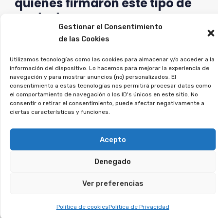
quienes firmaron este tipo de
contratos a recuperar su
dinero.
Gestionar el Consentimiento
de las Cookies
Si firmaste un contrato así, únete a la
Utilizamos tecnologías como las cookies para almacenar y/o acceder a la
asociación, y analizaremos tu caso.
información del dispositivo. Lo hacemos para mejorar la experiencia de
navegación y para mostrar anuncios (no) personalizados. El
consentimiento a estas tecnologías nos permitirá procesar datos como
¿Contrataste una tarjeta
el comportamiento de navegación o los ID's únicos en este sitio. No
consentir o retirar el consentimiento, puede afectar negativamente a
de pago aplazado?
ciertas características y funciones.
Tienes derecho a
Acepto
recuperar lo que te
cobraron indebidamente.
Denegado
Ver preferencias
Este tipo de tarjetas generan intereses
desproporcionados y provocan que la deuda se
Política de cookies
Política de Privacidad