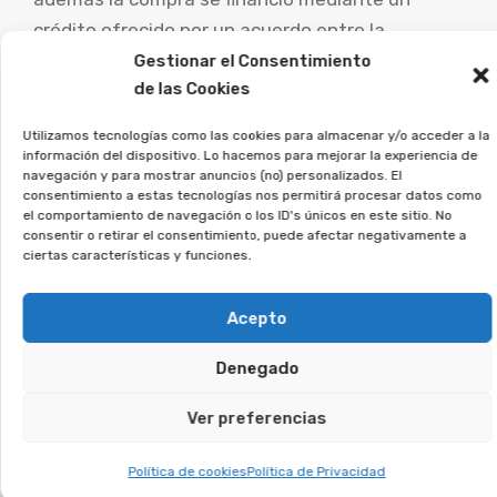
crédito ofrecido por un acuerdo entre la
comercializadora y una entidad bancaria, la
Gestionar el Consentimiento
de las Cookies
anulación del acuerdo de compra puede
extenderse al contrato de préstamo vinculado,
Utilizamos tecnologías como las cookies para almacenar y/o acceder a la
posibilitando al comprador obtener la devolución
información del dispositivo. Lo hacemos para mejorar la experiencia de
navegación y para mostrar anuncios (no) personalizados. El
de una parte sustancial o todo del dinero
consentimiento a estas tecnologías nos permitirá procesar datos como
desembolsado.
el comportamiento de navegación o los ID's únicos en este sitio. No
consentir o retirar el consentimiento, puede afectar negativamente a
ciertas características y funciones.
Es esencial que las personas perjudicadas por
este tipo de acuerdos busquen asesoramiento
Acepto
legal especializado para evaluar su caso
concreto y explorar las vías de reclamación.
Denegado
Ver preferencias
En Afeban trabajamos para los
consumidores a reclamar lo
Política de cookies
Política de Privacidad
que les corresponde.