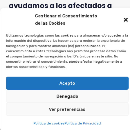
ayudamos a los afectados a
reclamar lo que les
Gestionar el Consentimiento
corresponde.
de las Cookies
Si estás en esta situación, deja tus datos, y lo
Utilizamos tecnologías como las cookies para almacenar y/o acceder a la
información del dispositivo. Lo hacemos para mejorar la experiencia de
estudiaremos en detalle.
navegación y para mostrar anuncios (no) personalizados. El
consentimiento a estas tecnologías nos permitirá procesar datos como
el comportamiento de navegación o los ID's únicos en este sitio. No
Te puede interesar:
consentir o retirar el consentimiento, puede afectar negativamente a
ciertas características y funciones.
Reclamar Productos Bancarios Abusivos
Acepto
En Huércal-Overa, Almería
Denegado
Te puede interesar:
Ver preferencias
Reclamar Productos Bancarios Abusivos
Política de cookies
Política de Privacidad
En Castilleja de la Cuesta, Sevilla