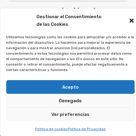
Desde la Asociación Afeban
Gestionar el Consentimiento
asesoramos a quienes
de las Cookies
firmaron este tipo de contratos
a recuperar su dinero.
Utilizamos tecnologías como las cookies para almacenar y/o acceder a la
información del dispositivo. Lo hacemos para mejorar la experiencia de
navegación y para mostrar anuncios (no) personalizados. El
Si firmaste un contrato así, deja tus datos, y
consentimiento a estas tecnologías nos permitirá procesar datos como
el comportamiento de navegación o los ID's únicos en este sitio. No
veremos si puedes reclamar.
consentir o retirar el consentimiento, puede afectar negativamente a
ciertas características y funciones.
¿Has tenido una tarjeta
revolving? Es posible
Acepto
reclamar los intereses
Denegado
que has pagado de más.
Ver preferencias
Las tarjetas con pago aplazado generan
Política de cookies
Política de Privacidad
intereses desproporcionados y provocan que la