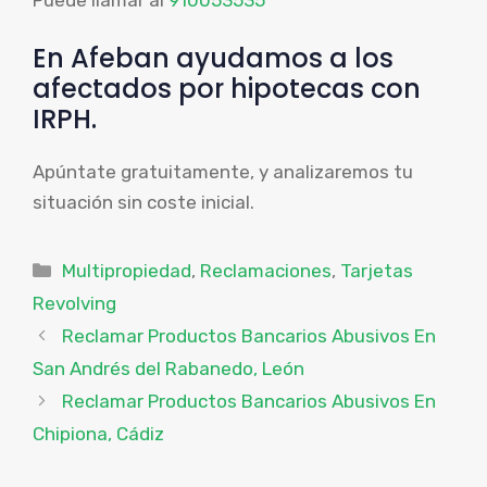
Puede llamar al
910053535
En Afeban ayudamos a los
afectados por hipotecas con
IRPH.
Apúntate gratuitamente, y analizaremos tu
situación sin coste inicial.
Categorías
Multipropiedad
,
Reclamaciones
,
Tarjetas
Revolving
Reclamar Productos Bancarios Abusivos En
San Andrés del Rabanedo, León
Reclamar Productos Bancarios Abusivos En
Chipiona, Cádiz